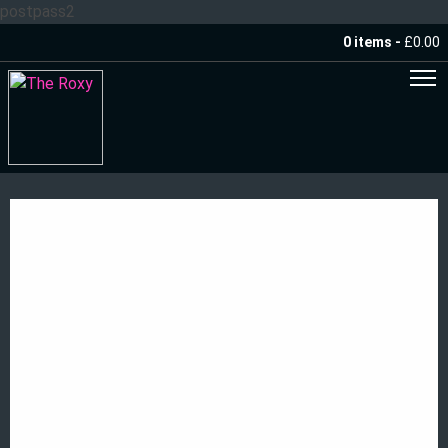
postpass2
0 items -
£
0.00